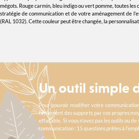
mégots. Rouge carmin, bleu indigo ou vert pomme, toutes les co
stratégie de communication et de votre aménagement de l’
(RAL 1032). Cette couleur peut être changée, la personnalisat
Un outil simple d'
Pour pouvoir modifier votre communication,
facilement des supports par vos propres moy
effaçable.
Si vous n’avez pas les outils ou d
communication : 15 questions prêtes à l’empl