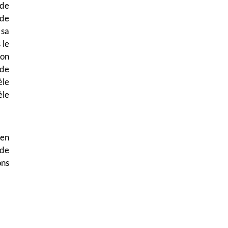
 de
 de
 sa
 le
ion
de
èle
èle
 en
 de
ons