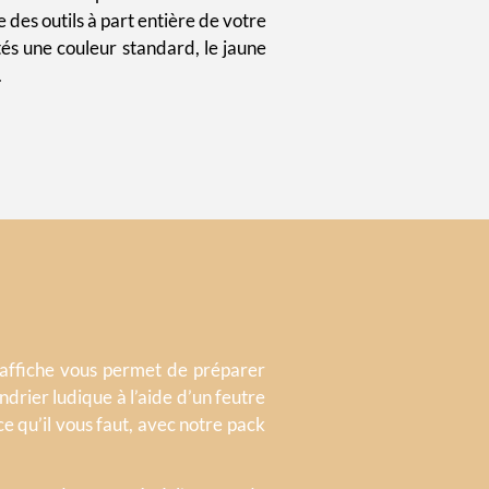
 des outils à part entière de votre
és une couleur standard, le jaune
.
l’affiche vous permet de préparer
drier ludique à l’aide d’un feutre
ce qu’il vous faut, avec notre pack