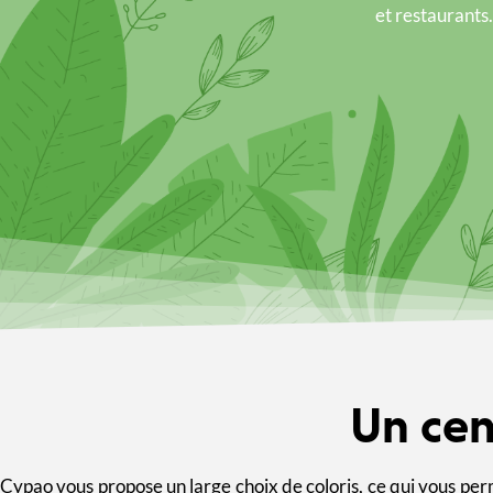
et restaurant
Un cen
Cypao vous propose un large choix de coloris, ce qui vous perm