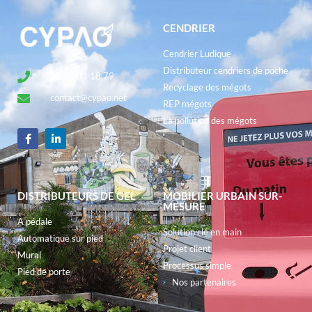
CENDRIER
Cendrier Ludique
Distributeur cendriers de poche
02 72 01 18 79
Recyclage des mégots
contact@cypao.net
REP mégots
La pollution des mégots
DISTRIBUTEURS DE GEL
MOBILIER URBAIN SUR-
MESURE
A pédale
Solution clé en main
Automatique sur pied
Projet client
Mural
Processus simple
Pied de porte
Nos partenaires