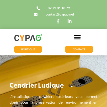
02 72 01 18 79
contact@cypao.net
MOBILIER URBAIN SUR-MESURE
BOUTIQUE
CONTACT
Cendrier Ludique
L’installation de cendriers extérieurs vous permet
d’agir pour la préservation de l’environnement en