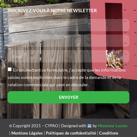
INSCRIVEZ-VOUS À NOTRE NEWSLETTER
En soumettant ce formulaire, j'accepte que les informations
saisies soient exploitées dans le cadre de la demande et de la
relation commerciale qui peut en découler.
ENVOYER
Copyright 2021 – CYPAO 
| 
Designed with 
 by 
Monsieur Lucien
© 
| 
Mentions Légales
 | 
Politiques de confidentialité
 | 
Conditions 