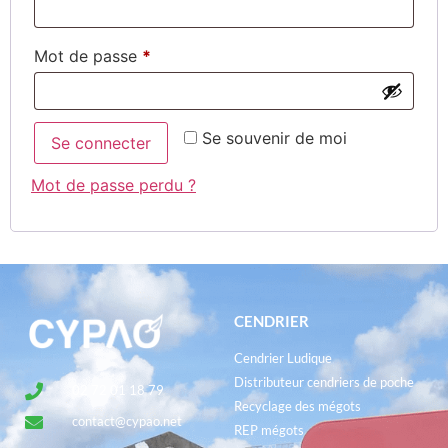
Mot de passe
*
Se souvenir de moi
Se connecter
Mot de passe perdu ?
CENDRIER
Cendrier Ludique
Distributeur cendriers de poche
02 72 01 18 79
Recyclage des mégots
contact@cypao.net
REP mégots