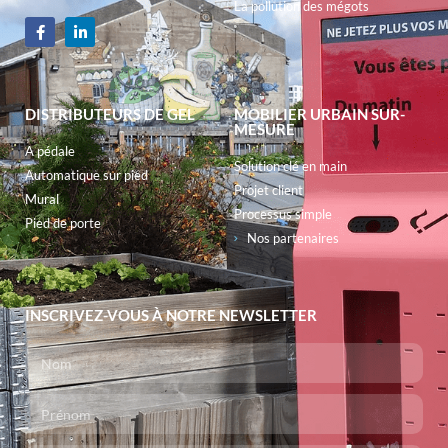
La pollution des mégots
DISTRIBUTEURS DE GEL
MOBILIER URBAIN SUR-
MESURE
A pédale
Solution clé en main
Automatique sur pied
Projet client
Mural
Processus simple
Pied de porte
Nos partenaires
INSCRIVEZ-VOUS À NOTRE NEWSLETTER