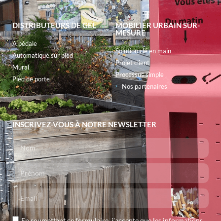
DISTRIBUTEURS DE GEL
MOBILIER URBAIN SUR-
MESURE
A pédale
Solution clé en main
Automatique sur pied
Projet client
Mural
Processus simple
Pied de porte
Nos partenaires
INSCRIVEZ-VOUS À NOTRE NEWSLETTER
En soumettant ce formulaire, j'accepte que les informations