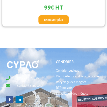
99€ HT
En savoir plus
CENDRIER
Cendrier Ludique
Distributeur cendriers de poche
02 72 01 18 79
Recyclage des mégots
contact@cypao.net
REP mégots
La pollution des mégots