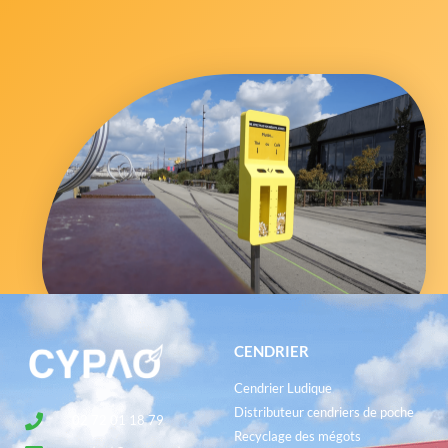
CENDRIER
Cendrier Ludique
Distributeur cendriers de poche
02 72 01 18 79
Recyclage des mégots