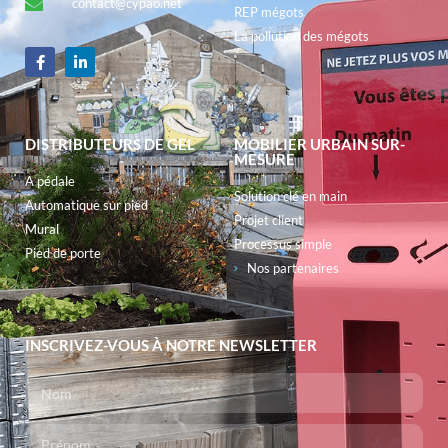
contact@cypao.net
REP mégots
La pollution des mégots
DISTRIBUTEURS DE GEL
MOBILIER URBAIN SUR-
MESURE
A pédale
Solution clé en main
Automatique sur pied
Projet client
Mural
Processus simple
Pied de porte
Nos partenaires
INSCRIVEZ-VOUS À NOTRE NEWSLETTER